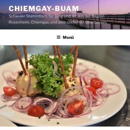
Zum
CHIEMGAY-BUAM
Inhalt
Schwuler Stammtisch für Jung und Alt aus der Region
springen
Rosenheim, Chiemgau und dem südlichen Oberbayern
Menü