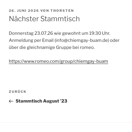
VERÖFFENTLICHT
26. JUNI 2026
VON
THORSTEN
AM
Nächster Stammtisch
Donnerstag 23.07.26 wie gewohnt um 19:30 Uhr.
Anmeldung per Email (info@chiemgay-buam.de) oder
über die gleichnamige Gruppe bei romeo.
https://www.romeo.com/group/chiemgay-buam
Beitragsnavigation
Vorheriger
ZURÜCK
Beitrag
Stammtisch August ’23